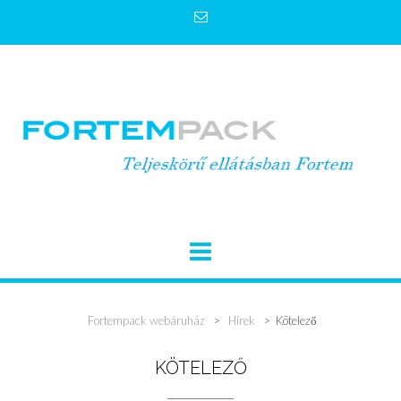
Skip
to
content
Fortempack webáruház
>
Hírek
>
Kötelező
KÖTELEZŐ