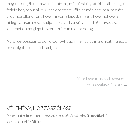
megtehető (Pl: leakasztani a hintát, mászóhálót, kötéllétrát…stb.), és
fedett helyre vinni. A kútba eresztett kötelet még a tél beállta előtt
érdemes ellenőrizni, hogy milyen állapotban van, hogy nehogy a
hideg hatására elszakadjon a szivattyú súlya alatt, és tavasszal
kellemetlen meglepetésként érjen minket a dolog.
Apró, de bosszantó dolgoktól óvhatjuk meg saját magunkat, ha ezt a
pár dolgot szem előtt tartjuk.
Post
Mire figyeljünk költözésnél a
navigation
dobozválasztáskor?
→
VÉLEMÉNY, HOZZÁSZÓLÁS?
Az e-mail-címet nem tesszük közzé.
A kötelező mezőket
*
karakterrel jelöltük