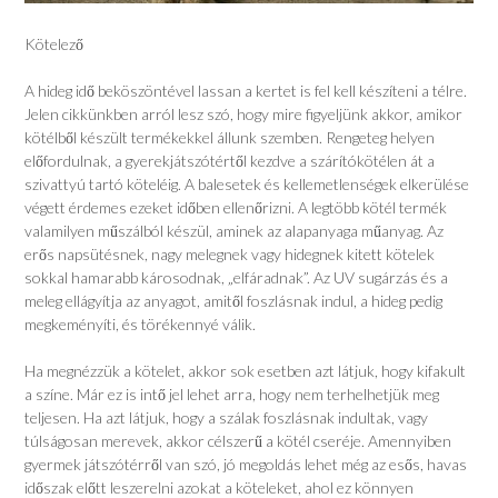
Kötelező
A hideg idő beköszöntével lassan a kertet is fel kell készíteni a télre.
Jelen cikkünkben arról lesz szó, hogy mire figyeljünk akkor, amikor
kötélből készült termékekkel állunk szemben. Rengeteg helyen
előfordulnak, a gyerekjátszótértől kezdve a szárítókötélen át a
szivattyú tartó köteléig. A balesetek és kellemetlenségek elkerülése
végett érdemes ezeket időben ellenőrizni. A legtöbb kötél termék
valamilyen műszálból készül, aminek az alapanyaga műanyag. Az
erős napsütésnek, nagy melegnek vagy hidegnek kitett kötelek
sokkal hamarabb károsodnak, „elfáradnak”. Az UV sugárzás és a
meleg ellágyítja az anyagot, amitől foszlásnak indul, a hideg pedig
megkeményíti, és törékennyé válik.
Ha megnézzük a kötelet, akkor sok esetben azt látjuk, hogy kifakult
a színe. Már ez is intő jel lehet arra, hogy nem terhelhetjük meg
teljesen. Ha azt látjuk, hogy a szálak foszlásnak indultak, vagy
túlságosan merevek, akkor célszerű a kötél cseréje. Amennyiben
gyermek játszótérről van szó, jó megoldás lehet még az esős, havas
időszak előtt leszerelni azokat a köteleket, ahol ez könnyen