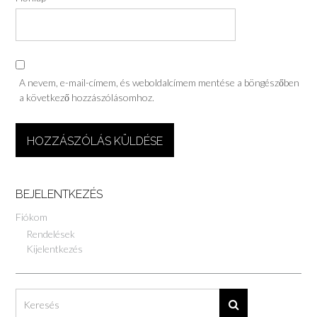
A nevem, e-mail-címem, és weboldalcímem mentése a böngészőben
a következő hozzászólásomhoz.
BEJELENTKEZÉS
Fiókom
Rendelések
Kijelentkezés